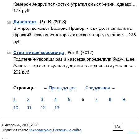
Кэмерон Андруз полностью утратил смысл жизни, однако…
178 руб
Дивергент
, Рот В. (2018)
59
В мире, где живет Беатрис Прайор, люди делятся на пять
фракций, каждая из которых отражает определенное… 238
руб
Строптивая красавица
, Рот К. (2017)
60
Родители-нувориши раз и навсегда определили буду-! щее
Аланы — красота сулила девушке выгодное замужество с…
202 руб
Страницы
←
Предыдущая
Следующая
→
1
2
3
4
5
6
7
8
9
10
11
12
13
© Академик, 2000-2026
18+
Обратная связь:
Техподдержка
,
Реклама на сайте