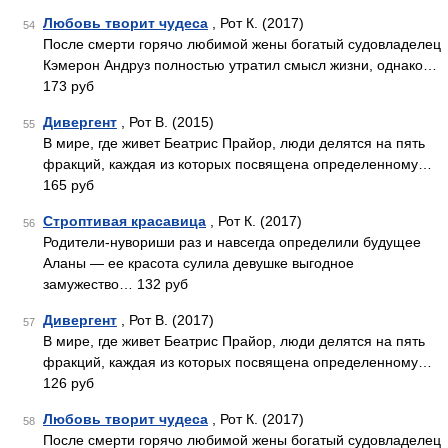
Любовь творит чудеса
, Рот К. (2017)
54
После смерти горячо любимой жены богатый судовладелец
Кэмерон Андруз полностью утратил смысл жизни, однако…
173 руб
Дивергент
, Рот В. (2015)
55
В мире, где живет Беатрис Прайор, люди делятся на пять
фракций, каждая из которых посвящена определенному…
165 руб
Строптивая красавица
, Рот К. (2017)
56
Родители-нувориши раз и навсегда определили будущее
Аланы — ее красота сулила девушке выгодное
замужество… 132 руб
Дивергент
, Рот В. (2017)
57
В мире, где живет Беатрис Прайор, люди делятся на пять
фракций, каждая из которых посвящена определенному…
126 руб
Любовь творит чудеса
, Рот К. (2017)
58
После смерти горячо любимой жены богатый судовладелец