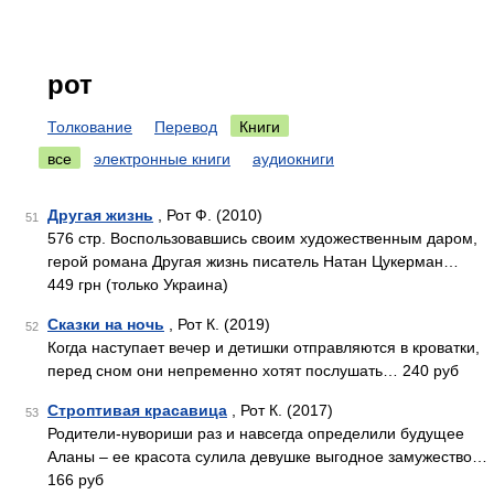
рот
Толкование
Перевод
Книги
все
электронные книги
аудиокниги
Другая жизнь
, Рот Ф. (2010)
51
576 стр. Воспользовавшись своим художественным даром,
герой романа Другая жизнь писатель Натан Цукерман…
449 грн (только Украина)
Сказки на ночь
, Рот К. (2019)
52
Когда наступает вечер и детишки отправляются в кроватки,
перед сном они непременно хотят послушать… 240 руб
Строптивая красавица
, Рот К. (2017)
53
Родители-нувориши раз и навсегда определили будущее
Аланы – ее красота сулила девушке выгодное замужество…
166 руб